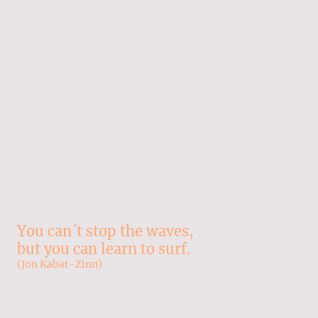
Leben ist Veränderung - und manchmal auch Herausforderung.
In unserem Leben begegnen uns Situationen, die uns belasten und auf
die wir keinen Einfluss haben. Sei es ein persönlicher Verlust,
zwischenmenschliche Konflikte oder Krisen, die uns aus der Bahn
werfen.
Eine psychische Krisensituation erlebt fast jeder Mensch im Laufe seines
Lebens.
Als Psychologinnen können wir bei Krisen und Problemen professionelle
Unterstützung leisten. In der Beratung stehen Ihre persönlichen
Möglichkeiten im Umgang mit den Belastungen sowie Ihre Ziele im
Vordergrund, um Lösungen zu finden, mit denen Sie die
Herausforderungen meistern und gestärkt aus ihnen hervorgehen
können.
Auch wenn wir bestimmte Ereignisse und Situationen nicht beeinflussen
können, liegt es in unserer Hand, wie wir mit ihnen umgehen. Nach dem
Motto:
You can´t stop the waves,
but you can learn to surf.
(Jon Kabat-Zinn)